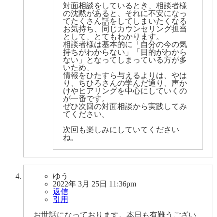
対面相談をしているとき、相談者様
の沈黙があると、それに不安になっ
てたくさん話をしてしまいたくなる
お気持ち、同じカウンセリング担当
として、とてもわかります。
相談者様は基本的に「自分の今の気
持ちがわからない」「目的がわから
ない」となってしまっている方が多
いため、
情報をひたすら与えるよりは、やは
り、ちひろさんの学んだ通り、声か
けやヒアリングを中心にしていくの
が一番です。
ぜひ次回の対面相談から実践してみ
てください。
次回も楽しみにしていてください
ね。
ゆう
2022年 3月 25日 11:36pm
返信
引用
お世話になっております。本日も有難うござい