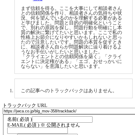
まず信頼を得る。ここを大事にして相談者さん
との信頼関係を作り、相談者さんの気持ちや状
況、何を望んでいるのかを理解する必要がある
と学びました。問題と目的の明確化ということ
で、別れの原因を探し、問題行動を明確にし本
質の解決に繋げてたいと思います。ここで私の
性格上お節介になりやすいかもしれないと思っ
たので注意したいです。問題の本質を促すとき
に、相談者さん自らが問題解決に辿り着けるよ
うなお手伝いがしたいと思いました。
「クライエントとの信頼関係を築く」「クライ
エントに決定権がある」「エゴ、おせっかいに
ならない」を意識したいと思います。
この記事へのトラックバックはありません。
トラックバック URL
名前
( 必須 )
E-MAIL
( 必須 ) ※ 公開されません