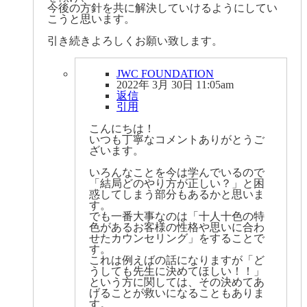
今後の方針を共に解決していけるようにしてい
こうと思います。
引き続きよろしくお願い致します。
JWC FOUNDATION
2022年 3月 30日 11:05am
返信
引用
こんにちは！
いつも丁寧なコメントありがとうご
ざいます。
いろんなことを今は学んでいるので
「結局どのやり方が正しい？」と困
惑してしまう部分もあるかと思いま
す。
でも一番大事なのは「十人十色の特
色があるお客様の性格や思いに合わ
せたカウンセリング」をすることで
す。
これは例えばの話になりますが「ど
うしても先生に決めてほしい！！」
という方に関しては、その決めてあ
げることが救いになることもありま
す。