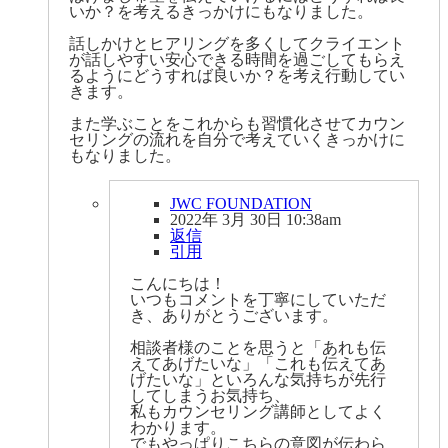
いか？を考えるきっかけにもなりました。
話しかけとヒアリングを多くしてクライエント
が話しやすい安心できる時間を過ごしてもらえ
るようにどうすれば良いか？を考え行動してい
きます。
また学ぶことをこれからも習慣化させてカウン
セリングの流れを自分で考えていくきっかけに
もなりました。
JWC FOUNDATION
2022年 3月 30日 10:38am
返信
引用
こんにちは！
いつもコメントを丁寧にしていただ
き、ありがとうございます。
相談者様のことを思うと「あれも伝
えてあげたいな」「これも伝えてあ
げたいな」といろんな気持ちが先行
してしまうお気持ち、
私もカウンセリング講師としてよく
わかります。
でもやっぱりこちらの意図が伝わら