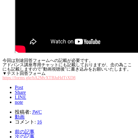
今回は別途回答フォームへの記載が必要です。
アドバンス講座専用チャットにも記載しておりますが、念の為ここ
にも記載しますので”動画視聴後”に書き込みをお願いいたします。
▼テスト回答フォーム
https://forms.gle/bA2MvXTBJuHdTtXD8
Post
Share
LINE
note
投稿者:
JWC
動画
コメント:
16
前の記事
次の記事