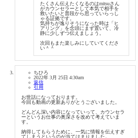
たくさん伝えたくなるのはmitsuさん
がカウンセラーとして本気で相手を
救いたいと普段から思っていらっし
ゃる証拠です。
気持ちが逸りそうになった時は「ヒ
アリング」を念頭にまず置いて、冷
静に少しずつ伝えましょう。
次回もまた楽しみにしていてくださ
い＾＾
ちひろ
2022年 3月 25日 4:30am
返信
引用
お世話になっております。
今回も動画の更新ありがとうございました。
どんどん深い内容になっていって、カウンセラ
ーというお仕事の奥深さを改めて考えていま
す。
納得してもらうために、一気に情報を伝えすぎ
てしまうというのが当てはまりました。