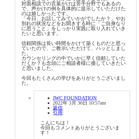
対面相談での言葉がけは苦手分野でもあるの
で、声かけの例を具体的に提示していただけた
のは嬉しかったです。
「今日、お話してみていかがでしたか？」やお
別れの状況などをお聞きする時に「ご自身なり
に思うこと」をしっかり実践に取り入れていき
たいと思います。
信頼関係は長い時間をかけて築くものだと思っ
ていたので、ご教示いただけて、ハッとしまし
た。
カウンセリングの中でいかに早く信頼していた
だくか？も念頭にご相談者様に接していきたい
と思いました。
今回もたくさんの学びをありがとうございまし
た。
JWC FOUNDATION
2022年 3月 30日 10:57am
返信
引用
こんにちは！
今回もコメントありがとうございま
す！