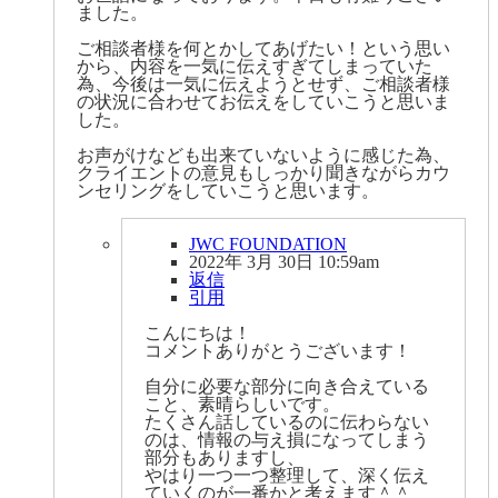
ました。
ご相談者様を何とかしてあげたい！という思い
から、内容を一気に伝えすぎてしまっていた
為、今後は一気に伝えようとせず、ご相談者様
の状況に合わせてお伝えをしていこうと思いま
した。
お声がけなども出来ていないように感じた為、
クライエントの意見もしっかり聞きながらカウ
ンセリングをしていこうと思います。
JWC FOUNDATION
2022年 3月 30日 10:59am
返信
引用
こんにちは！
コメントありがとうございます！
自分に必要な部分に向き合えている
こと、素晴らしいです。
たくさん話しているのに伝わらない
のは、情報の与え損になってしまう
部分もありますし、
やはり一つ一つ整理して、深く伝え
ていくのが一番かと考えます＾＾