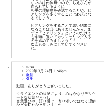
ないのは勿体無いので、ちえさんが
仰られているように
相手の理解度を確認することや、ヒ
アリングを多くすることは必須とな
るでしょう。
ヒアリングをすることで悪い結果に
なることはほぼありませんから、ま
ずは「ヒアリング」というのだけで
も念頭に置いてカウンセリング入る
のを始めてみましょう＾＾
次回も楽しみにしていてください
ね。
mitsu
2022年 3月 24日 11:46pm
返信
引用
動画、ありがとうございました。
クライエントの状況により、心はかなりデリケ
ートな状態だろうし、
言葉選びや、語り掛け、寄り添いではなく理解
など大切だなと思いました。