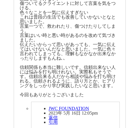
傷ついてるクライエントに対して言葉を気をつ
ける、
色々なことを一気に伝えすぎない
これは普段の生活でも改善していかないとなと
思いました。
言葉一つで、救われたり、傷つけたりしてしま
う。
言葉はいい時と悪い時があるのを改めて気づき
ました。
伝えたいからって思いがあっても、一気に伝え
てはいけないんだなと思いました。一気に色々
言われてしまっても、理解もなかなか出来なか
ったりしますもんね､､
信頼関係も本当に難しいです。信頼出来ない人
には悩みを打ち明けれない。実際私もそうで
す。信頼出来る人だから相談や悩みを打ち明け
れる。信頼されるように、語り方とか、ヒアリ
ングをしっかり学び実践したいなと思います。
今回もありがとうございました
JWC FOUNDATION
2023年 5月 16日 12:05pm
返信
引用