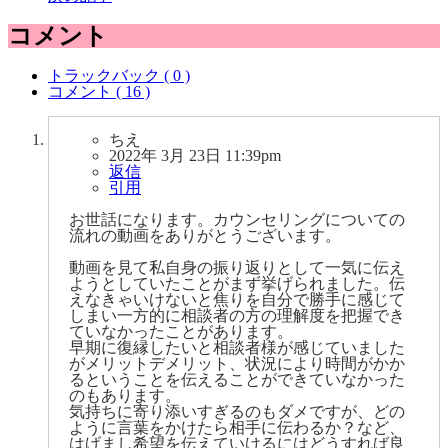
コメント
トラックバック ( 0 )
コメント ( 16 )
ちえ
2022年 3月 23日 11:39pm
返信
引用
お世話になります。カウンセリングについての
流れの動画をありがとうございます。
動画を見て私自身の振り返りとして一気に伝え
ようとしていたことがまず挙げられました。伝
えなきゃいけないと焦りを自分で勝手に感じて
しまい一方的に相談者の方の理解度を把握でき
ていなかったことがあります。
早期に復縁したいと相談者様が感じていました
がメリットデメリット、状況により時間がかか
るということを伝えることができていなかった
のもあります。
気持ちに寄り添いすぎるのもダメですが、どの
ように言葉をかけたら相手に伝わるか？など、
はげまし希望を伝えていけるにはどうすれば良