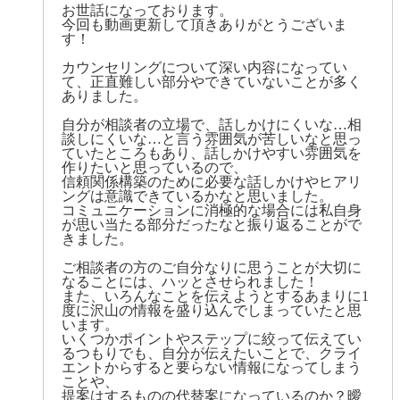
お世話になっております。
今回も動画更新して頂きありがとうございま
す！
カウンセリングについて深い内容になってい
て、正直難しい部分やできていないことが多く
ありました。
自分が相談者の立場で、話しかけにくいな…相
談しにくいな…と言う雰囲気が苦しいなと思っ
ていたところもあり、話しかけやすい雰囲気を
作りたいと思っているので、
信頼関係構築のために必要な話しかけやヒアリ
ングは意識できているかなと思いました。
コミュニケーションに消極的な場合には私自身
が思い当たる部分だったなと振り返ることがで
きました。
ご相談者の方のご自分なりに思うことが大切に
なることには、ハッとさせられました！
また、いろんなことを伝えようとするあまりに1
度に沢山の情報を盛り込んでしまっていたと思
います。
いくつかポイントやステップに絞って伝えてい
るつもりでも、自分が伝えたいことで、クライ
エントからすると要らない情報になってしまう
ことや、
提案はするものの代替案になっているのか？曖