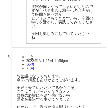
沈黙が怖くなってしまいがちなので
すが、話す場合は相手へのお声がけ
で時間を使う方が、
ヒアリングもできますから、今回の
学びを活かし、実践してみてくださ
い。
次回も楽しみにしていてください
ね。
こと
2022年 3月 25日 11:56pm
返信
引用
お世話になっております。
今回の講座もありがとうございます。
実践させていただいてるからこそ、
ここはこうだったかな？などと
自身の経験にも結び付けながら
講座を受講する事ができました。
だからこそ、課題が浮き彫りになったり