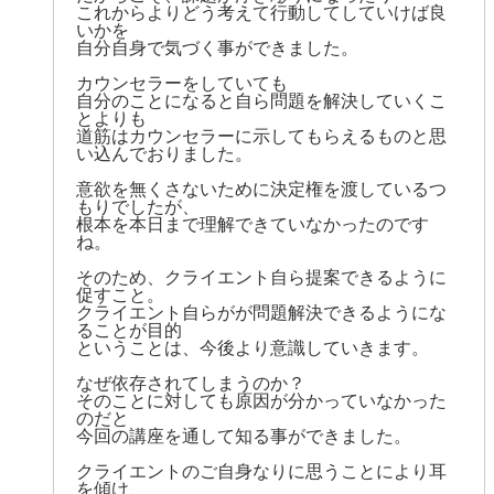
これからよりどう考えて行動してしていけば良
いかを
自分自身で気づく事ができました。
カウンセラーをしていても
自分のことになると自ら問題を解決していくこ
とよりも
道筋はカウンセラーに示してもらえるものと思
い込んでおりました。
意欲を無くさないために決定権を渡しているつ
もりでしたが、
根本を本日まで理解できていなかったのです
ね。
そのため、クライエント自ら提案できるように
促すこと。
クライエント自らがが問題解決できるようにな
ることが目的
ということは、今後より意識していきます。
なぜ依存されてしまうのか？
そのことに対しても原因が分かっていなかった
のだと
今回の講座を通して知る事ができました。
クライエントのご自身なりに思うことにより耳
を傾け、