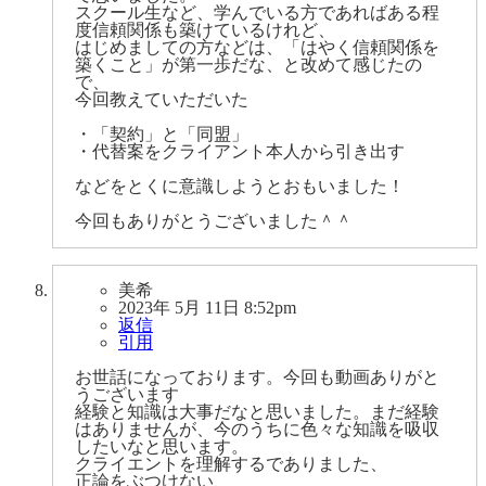
スクール生など、学んでいる方であればある程
度信頼関係も築けているけれど、
はじめましての方などは、「はやく信頼関係を
築くこと」が第一歩だな、と改めて感じたの
で、
今回教えていただいた
・「契約」と「同盟」
・代替案をクライアント本人から引き出す
などをとくに意識しようとおもいました！
今回もありがとうございました＾＾
美希
2023年 5月 11日 8:52pm
返信
引用
お世話になっております。今回も動画ありがと
うございます
経験と知識は大事だなと思いました。まだ経験
はありませんが、今のうちに色々な知識を吸収
したいなと思います。
クライエントを理解するでありました、
正論をぶつけない、