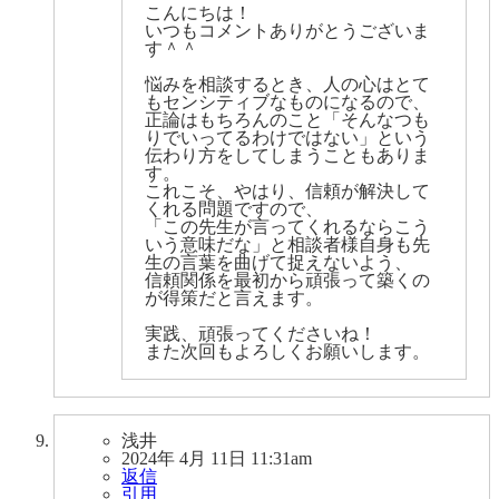
こんにちは！
いつもコメントありがとうございま
す＾＾
悩みを相談するとき、人の心はとて
もセンシティブなものになるので、
正論はもちろんのこと「そんなつも
りでいってるわけではない」という
伝わり方をしてしまうこともありま
す。
これこそ、やはり、信頼が解決して
くれる問題ですので、
「この先生が言ってくれるならこう
いう意味だな」と相談者様自身も先
生の言葉を曲げて捉えないよう、
信頼関係を最初から頑張って築くの
が得策だと言えます。
実践、頑張ってくださいね！
また次回もよろしくお願いします。
浅井
2024年 4月 11日 11:31am
返信
引用