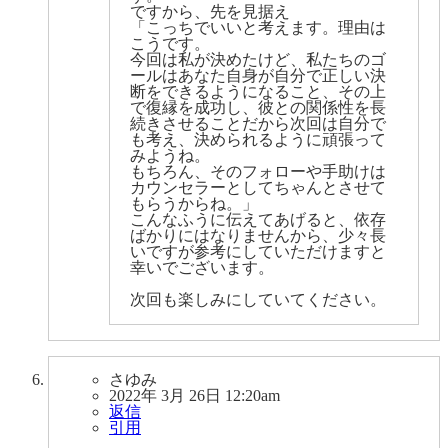
ですから、先を見据え
「こっちでいいと考えます。理由は
こうです。
今回は私が決めたけど、私たちのゴ
ールはあなた自身が自分で正しい決
断をできるようになること、その上
で復縁を成功し、彼との関係性を長
続きさせることだから次回は自分で
も考え、決められるように頑張って
みようね。
もちろん、そのフォローや手助けは
カウンセラーとしてちゃんとさせて
もらうからね。」
こんなふうに伝えてあげると、依存
ばかりにはなりませんから、少々長
いですが参考にしていただけますと
幸いでございます。
次回も楽しみにしていてください。
さゆみ
2022年 3月 26日 12:20am
返信
引用