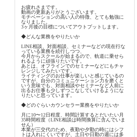
お疲れさまです。
動画の更新ありがとうございます。
モチベーションの高い人の特徴、とても勉強に
なりました。
3ヶ月後の目標についてアウトプットします。
◆どんな業務をやりたいか
LINE相談、対面相談、セミナーなどの現在行な
っている業務を続行しつつ、
今月からスクールが始まるので、軌道に乗せら
れるように頑張りたいです。
あとは、オフラインでのセミナーなどにもチャ
レンジしてみたいです。
ライティングのお仕事が楽しいと感じているの
ですが、自分のコミュニケーション力を磨くと
いう意味でも、対面相談やセミナーなど人前に
出るお仕事も少しずつこなしていけるようにな
りたいと思っています。
◆どのぐらいカウンセラー業務をやりたいか
月に10〜12日程度、時間計算するとだいたい月
35時間程度（LINE相談は時間換算に含んでいま
せん）
本業が三交代のため、夜勤や夕勤の時にはシフ
トは入れにくいですが、土日や日勤の週には多