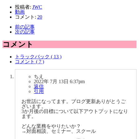
投稿者:
JWC
動画
コメント:
20
前の記事
次の記事
コメント
トラックバック ( 13 )
コメント ( 7 )
ちえ
2022年 7月 13日 6:37pm
返信
引用
お世話になってます。ブログ更新ありがとうご
ざいます。
3か月後の目標について以下アウトプットになり
ます。
どんな業務をやりたいか？
→対面相談、セミナー、スクール