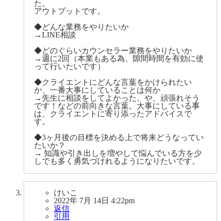
た。
アウトプットです。
◆どんな業務をやりたいか
→LINE相談
◆どのぐらいカウンセラー業務をやりたいか
→週に2回（本業もある為、隙間時間を有効に使
って行いたいです）
◆クライエントにどんな言葉をかけられたい
か、一番大事にしていることは何か
→先生に相談をしてよかった。や、頑張れそう
です！などの前向きな言葉。大事にしている事
は、クライエントに寄り添ったアドバイスで
す。
◆3ヶ月後の目標を決める上で将来どうなってい
たいか？
→ 知識や引き出しを増やして悩んでいる方を少
しでも多く勇気づけれるようになりたいです。
けいこ
2022年 7月 14日 4:22pm
返信
引用