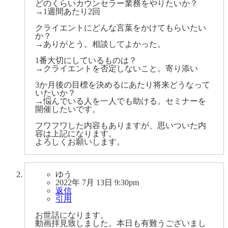
どのくらいカウンセラー業務をやりたいか？
→1週間あたり2回
クライエントにどんな言葉をかけてもらいたい
か？
→ありがとう。相談してよかった。
1番大切にしているものは？
→クライエントを否定しないこと。寄り添い
3か月後の目標を決めるにあたり将来どうなって
いたいか？
→悩んでいる人を一人でも助ける。セミナーを
開催したいです。
フワフワした内容もありますが、思いついた内
容は上記になります。
よろしくお願いします。
ゆう
2022年 7月 13日 9:30pm
返信
引用
お世話になります。
動画拝見致しました。本日も有難うございまし