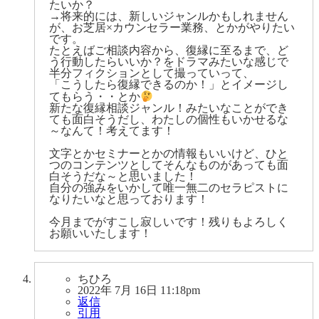
たいか？
→将来的には、新しいジャンルかもしれません
が、お芝居×カウンセラー業務、とかがやりたい
です。
たとえばご相談内容から、復縁に至るまで、ど
う行動したらいいか？をドラマみたいな感じで
半分フィクションとして撮っていって、
「こうしたら復縁できるのか！」とイメージし
てもらう・・とか
新たな復縁相談ジャンル！みたいなことができ
ても面白そうだし、わたしの個性もいかせるな
～なんて！考えてます！
文字とかセミナーとかの情報もいいけど、ひと
つのコンテンツとしてそんなものがあっても面
白そうだな～と思いました！
自分の強みをいかして唯一無二のセラピストに
なりたいなと思っております！
今月までがすこし寂しいです！残りもよろしく
お願いいたします！
ちひろ
2022年 7月 16日 11:18pm
返信
引用