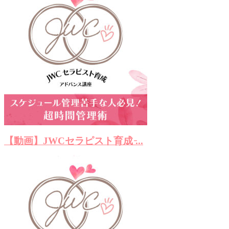
【動画】JWCセラピスト育成 ̵...