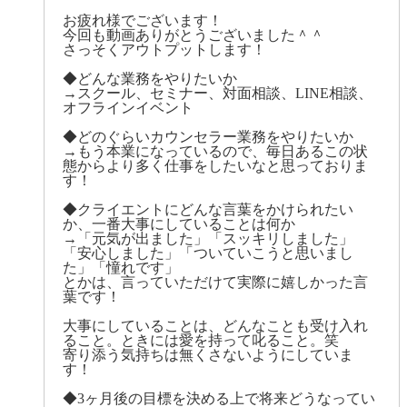
お疲れ様でございます！
今回も動画ありがとうございました＾＾
さっそくアウトプットします！
◆どんな業務をやりたいか
→スクール、セミナー、対面相談、LINE相談、
オフラインイベント
◆どのぐらいカウンセラー業務をやりたいか
→もう本業になっているので、毎日あるこの状
態からより多く仕事をしたいなと思っておりま
す！
◆クライエントにどんな言葉をかけられたい
か、一番大事にしていることは何か
→「元気が出ました」「スッキリしました」
「安心しました」「ついていこうと思いまし
た」「憧れです」
とかは、言っていただけて実際に嬉しかった言
葉です！
大事にしていることは、どんなことも受け入れ
ること。ときには愛を持って叱ること。笑
寄り添う気持ちは無くさないようにしていま
す！
◆3ヶ月後の目標を決める上で将来どうなってい