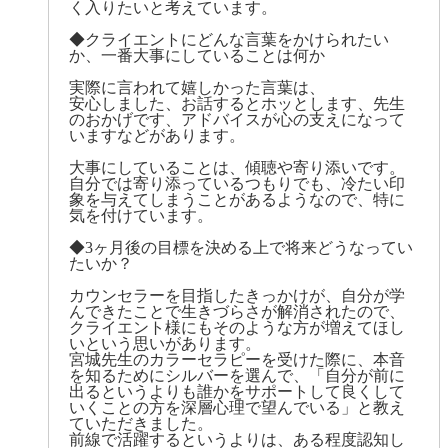
く入りたいと考えています。
◆クライエントにどんな言葉をかけられたい
か、一番大事にしていることは何か
実際に言われて嬉しかった言葉は、
安心しました、お話するとホッとします、先生
のおかげです、アドバイスが心の支えになって
いますなどがあります。
大事にしていることは、傾聴や寄り添いです。
自分では寄り添っているつもりでも、冷たい印
象を与えてしまうことがあるようなので、特に
気を付けています。
◆3ヶ月後の目標を決める上で将来どうなってい
たいか？
カウンセラーを目指したきっかけが、自分が学
んできたことで生きづらさが解消されたので、
クライエント様にもそのような方が増えてほし
いという思いがあります。
宮城先生のカラーセラピーを受けた際に、本音
を知るためにシルバーを選んで、「自分が前に
出るというよりも誰かをサポートして良くして
いくことの方を深層心理で望んでいる」と教え
ていただきました。
前線で活躍するというよりは、ある程度認知し