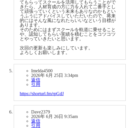
てもらってスクールを活用してもらうことがで
きたら、人材育成の方に力を入れて二番手とし
て頑張っていくという未来もありなのかもとい
うふうにアドバイスしていただいたので、将来
的にはそんな風になれたらいいなという目標が
あります。
そのためにはまずスクールを軌道に乗せること
や、認知してもらい実績を積むことをコツコツ
とやっていきたいと思います。
次回の更新も楽しみにしています。
よろしくお願いします。
Imelda4500
2026年 6月 25日 3:34pm
返信
引用
https://shorturl.fm/rpGdJ
Dave2379
2026年 6月 26日 9:35am
返信
引用